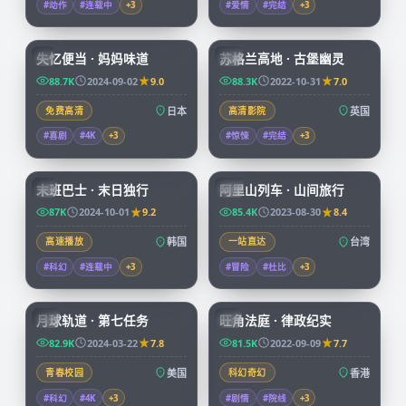
#动作
#连载中
+
3
#爱情
#完结
+
3
59:19
99:39
失忆便当 · 妈妈味道
苏格兰高地 · 古堡幽灵
JP
CN
88.7K
2024-09-02
9.0
88.3K
2022-10-31
7.0
免费高清
日本
高清影院
英国
#喜剧
#4K
+
3
#惊悚
#完结
+
3
99:15
59:04
末班巴士 · 末日独行
阿里山列车 · 山间旅行
KR
TW
87K
2024-10-01
9.2
85.4K
2023-08-30
8.4
高速播放
韩国
一站直达
台湾
#科幻
#连载中
+
3
#冒险
#杜比
+
3
99:57
45:15
月球轨道 · 第七任务
旺角法庭 · 律政纪实
CN
HK
82.9K
2024-03-22
7.8
81.5K
2022-09-09
7.7
青春校园
美国
科幻奇幻
香港
#科幻
#4K
+
3
#剧情
#院线
+
3