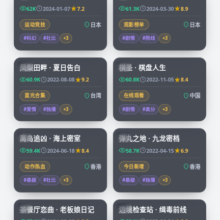
62K
2024-01-07
7.2
61.3K
2024-03-30
8.9
运动竞技
日本
观影榜单
日本
#科幻
#杜比
+
3
#剧情
#院线
+
3
99:21
91:43
凤梨田畔 · 夏日告白
棋圣 · 棋盘人生
TW
CN
60.9K
2022-08-08
9.2
60.8K
2022-11-05
8.4
蓝光合集
台湾
在线观看
中国
#爱情
#独播
+
3
#剧情
#高分
+
3
92:58
99:59
离岛追凶 · 海上密室
弹丸之地 · 九龙密档
HK
HK
59.4K
2024-06-18
8.4
58.7K
2022-04-15
6.9
动作热血
香港
今日新增
香港
#悬疑
#杜比
+
3
#悬疑
#独播
+
3
70:07
52:09
茶餐厅恋曲 · 老板娘日记
边境检查站 · 缉毒前线
HK
CN