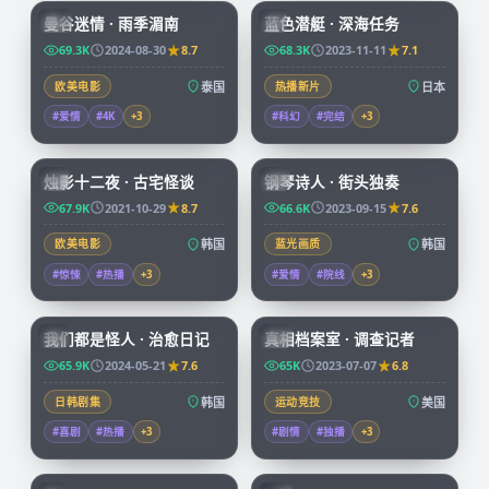
曼谷迷情 · 雨季湄南
蓝色潜艇 · 深海任务
CN
JP
69.3K
2024-08-30
8.7
68.3K
2023-11-11
7.1
欧美电影
泰国
热播新片
日本
#爱情
#4K
+
3
#科幻
#完结
+
3
99:25
67:32
烛影十二夜 · 古宅怪谈
钢琴诗人 · 街头独奏
KR
KR
67.9K
2021-10-29
8.7
66.6K
2023-09-15
7.6
欧美电影
韩国
蓝光画质
韩国
#惊悚
#热播
+
3
#爱情
#院线
+
3
66:08
50:05
我们都是怪人 · 治愈日记
真相档案室 · 调查记者
KR
CN
65.9K
2024-05-21
7.6
65K
2023-07-07
6.8
日韩剧集
韩国
运动竞技
美国
#喜剧
#热播
+
3
#剧情
#独播
+
3
73:38
99:34