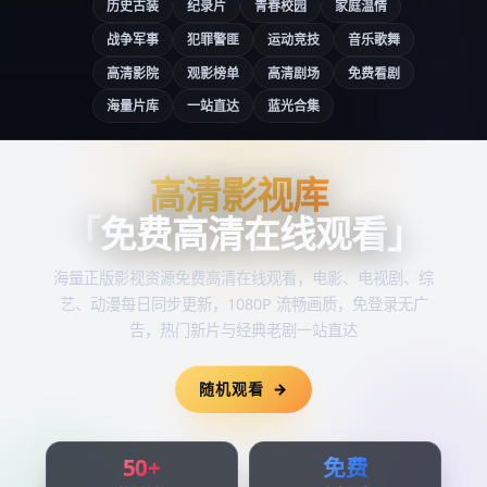
历史古装
纪录片
青春校园
家庭温情
战争军事
犯罪警匪
运动竞技
音乐歌舞
高清影院
观影榜单
高清剧场
免费看剧
海量片库
一站直达
蓝光合集
高清影视库
高清影视库
「
免费高清在线观看
」
海量正版影视资源
免费高清在线观看
，电影、电视剧、综
艺、动漫每日同步更新，1080P 流畅画质，免登录无广
告，热门新片与经典老剧一站直达
随机观看
50+
免费