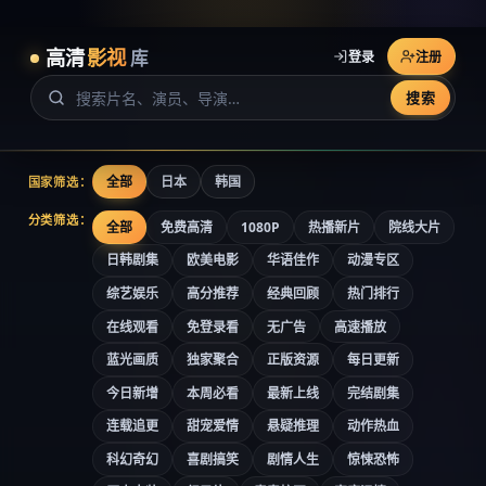
高清
影视
库
登录
注册
搜索
全部
日本
韩国
国家筛选：
分类筛选：
全部
免费高清
1080P
热播新片
院线大片
日韩剧集
欧美电影
华语佳作
动漫专区
综艺娱乐
高分推荐
经典回顾
热门排行
在线观看
免登录看
无广告
高速播放
蓝光画质
独家聚合
正版资源
每日更新
今日新增
本周必看
最新上线
完结剧集
连载追更
甜宠爱情
悬疑推理
动作热血
科幻奇幻
喜剧搞笑
剧情人生
惊悚恐怖