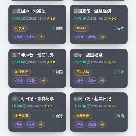
沙漠回声 · 公路记
雪国旅馆 · 温泉怪谈
CN
JP
73.2K
2023-08-04
8.9
73.1K
2021-02-26
9.0
纪录片
美国
1080P
日本
#冒险
#杜比
+
3
#惊悚
#杜比
+
3
72:34
99:04
第二种声音 · 谁在门外
暗号 · 战国秘录
KR
JP
72.9K
2024-03-09
8.9
70.9K
2024-08-23
7.0
热播新片
韩国
历史古装
日本
#惊悚
#连载中
+
3
#战争
#高分
+
3
70:38
99:47
西门町日记 · 青春纪事
永安市场 · 巷弄日记
TW
TW
70K
2023-09-19
8.3
69.8K
2024-02-02
7.5
免费高清
台湾
海量片库
台湾
#喜剧
#热播
+
3
#喜剧
#热播
+
3
99:03
45:53