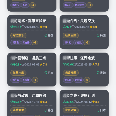
#动作
#4K
+
3
#科幻
#连载中
+
3
56:16
99:50
我的副驾 · 都市冒险录
暮光合约 · 灵魂交换
KR
KR
92.5K
2024-01-19
9.0
92K
2024-07-11
8.0
综艺娱乐
韩国
经典回顾
韩国
#喜剧
#独播
+
3
#科幻
#杜比
+
3
52:28
99:41
海岸便利店 · 凌晨三点
黑帮往事 · 江湖余波
JP
HK
90.8K
2024-05-05
7.8
90.6K
2023-03-25
7.9
海量片库
日本
悬疑推理
香港
#治愈
#热播
+
3
#犯罪
#热播
+
3
99:48
99:55
拳头与玫瑰 · 江湖恩怨
流星之夜 · 许愿计划
KR
JP
89.8K
2023-12-15
8.3
89.5K
2024-08-12
8.8
连载追更
韩国
家庭温情
日本