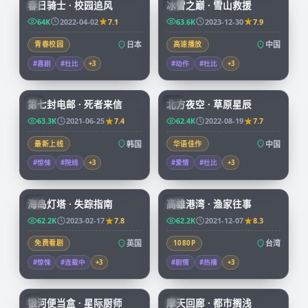
春日骑士 · 校园追风
冰雪之巅 · 雪山救援
JP
CN
64K
2022-04-02
7.1
63.6K
2023-12-30
7.9
青春校园
日本
高速播放
中国
#喜剧
#杜比
+
3
#动作
#杜比
+
3
99:14
99:01
第七封电邮 · 死者来信
北方夜空 · 草原星辰
KR
CN
63.3K
2021-06-25
7.4
62.4K
2022-08-19
7.7
最新上线
韩国
华语佳作
中国
#惊悚
#院线
+
3
#爱情
#杜比
+
3
99:30
99:55
海岛灯塔 · 失踪指南
高雄港湾 · 渔家往事
CN
TW
62.2K
2023-02-17
7.8
62.2K
2021-12-07
8.3
免费看剧
英国
1080P
台湾
#惊悚
#连载中
+
3
#剧情
#热播
+
3
59:46
45:37
银河便当盒 · 星际厨师
摩天回廊 · 都市搁浅
JP
JP