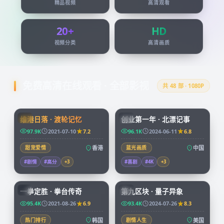
精品视频
高清观看
20+
HD
视频分类
高清画质
免费高清在线观看 · 全部影视
共
48
部 · 1080P
99:24
45:51
维港日落 · 渡轮记忆
创业第一年 · 北漂记事
HK
CN
97.9K
2021-07-10
7.2
96.1K
2024-06-11
6.8
甜宠爱情
香港
蓝光画质
中国
#剧情
#高分
+
3
#喜剧
#4K
+
3
96:07
99:49
一拳定胜 · 拳台传奇
第九区块 · 量子异象
KR
CN
95.4K
2021-08-26
6.9
93.4K
2024-07-26
8.3
热门排行
韩国
剧情人生
美国