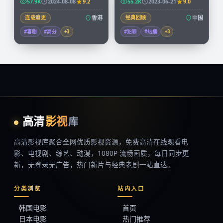
57.9K
2024-08-08
9.2
55.2K
2023-06-21
9.0
连载追更
香港
经典回顾
中国
#喜剧
#高分
+
3
#犯罪
#热播
+
3
高清
影视
库
高清影视库
聚合全网优质影视资源，
免费高清在线观看
电
影、电视剧、综艺、动漫，1080P 流畅画质，每日同步更
新，无登录无广告，热门新片与经典老剧一站直达。
分类浏览
站内入口
韩国电影
首页
日本电影
热门推荐