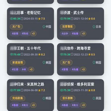
99:17
99:29
城北旧事 · 老街记忆
寒桥渡 · 武士传
CN
JP
80.3K
2024-03-15
7.5
79.9K
2021-12-04
8.6
无广告
中国
犯罪警匪
日本
#剧情
#院线
+
3
#战争
#独播
+
3
69:14
97:58
黑帮王朝 · 五十年代
海风信件 · 跨海寻爱
CN
KR
79.4K
2022-09-30
8.2
79.3K
2022-12-23
8.5
家庭温情
美国
无广告
韩国
#犯罪
#4K
+
3
#爱情
#热播
+
3
58:31
68:22
厨神归来 · 米其林之路
雾都侦探 · 维多利亚案
KR
CN
77.8K
2024-06-08
7.2
75.3K
2023-11-30
8.8
完结剧集
韩国
音乐歌舞
英国
#喜剧
#高分
+
3
#悬疑
#高分
+
3
99:40
99:36